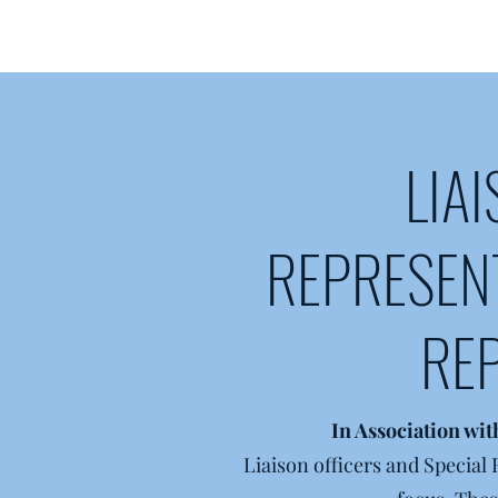
LIA
REPRESENT
RE
In Association wit
Liaison officers and Special 