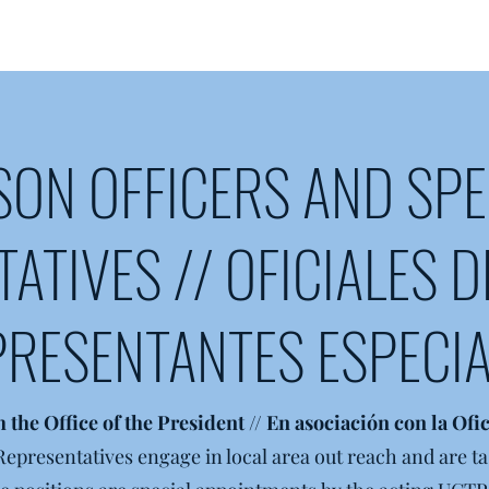
ISON OFFICERS AND SPE
ATIVES // OFICIALES D
PRESENTANTES ESPECIA
h the Office of the President // En asociación con la Ofi
Representatives engage in local area out reach and are ta