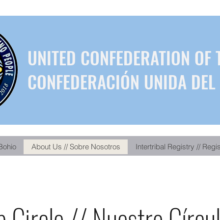
UNITED CONFEDERATION OF 
CONFEDERACIÓN UNIDA DEL 
Bohio
About Us // Sobre Nosotros
Intertribal Registry // Regi
 Circle // Nuestro Círcu