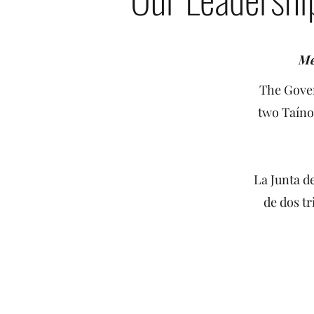
Me
The Gover
two Taíno 
La Junta d
de dos tr