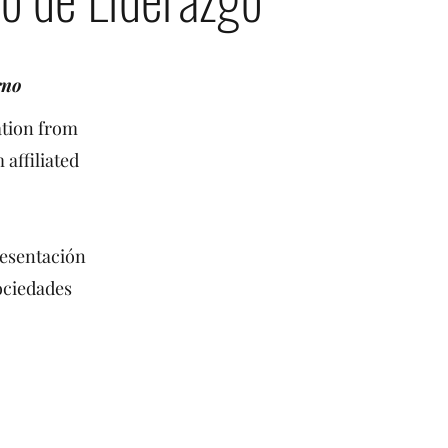
rno
ation from
 affiliated
resentación
ociedades