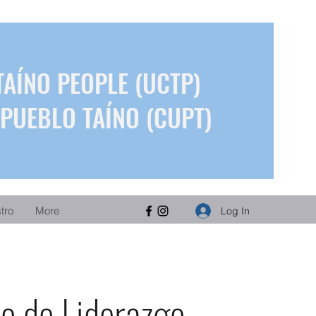
TAÍNO PEOPLE (UCTP)
PUEBLO TAÍNO (CUPT)
stro
More
Log In
lo de Liderazgo